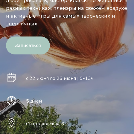
любит рисовать, мастер-классы по живописи в
разных техниках, пленэры на свежем воздухе
и активные игры для самых творческих и
энергичных
Записаться
с 22 июня по 26 июня | 9-13ч
5 дней
Спартаковская, 6