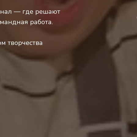
инал — где решают
омандная работа.
ом творчества