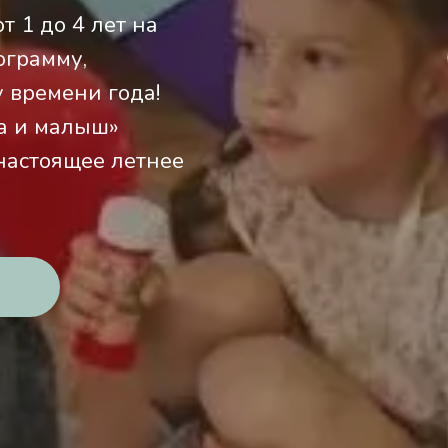
 1 до 4 лет на
ограмму,
 времени года!
ма и малыш»
 настоящее летнее