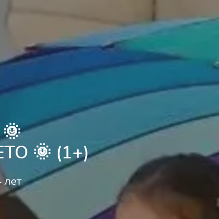
 🌞
О 🌞 (1+)
4 лет